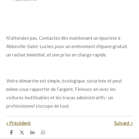
N’attendez pas. Contactez dès maintenant un épaviste à
Abbeville-Saint-Lucien, pour un enlèvement d’épave gratuit,
un rachat immédiat, et une prise en charge rapide.
Votre démarche est simple, écologique, sécurisée et peut
même vous rapporter de l’argent. Finissez-en avec les
voitures inutilisables et les tracas administratifs : un
professionnel s’occupe de tout.
«
Précédent
Suivant
»
P
P
P
P
a
a
a
a