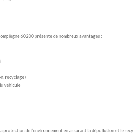
à Compiègne 60200 présente de nombreux avantages :
é
n, recyclage)
u véhicule
à la protection de l’environnement en assurant la dépollution et le rec