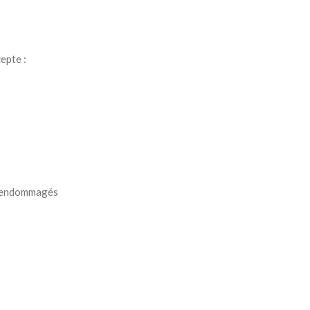
epte :
t endommagés