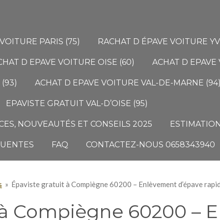
VOITURE PARIS (75)
RACHAT D ÉPAVE VOITURE YVE
CHAT D EPAVE VOITURE OISE (60)
ACHAT D EPAVE 
(93)
ACHAT D EPAVE VOITURE VAL-DE-MARNE (94
EPAVISTE GRATUIT VAL-D’OISE (95)
ES, NOUVEAUTÉS ET CONSEILS 2025
ESTIMATION
QUENTES
FAQ
CONTACTEZ-NOUS 0658343940
s
»
Épaviste gratuit à Compiègne 60200 – Enlèvement d’épave rapide
t à Compiègne 60200 – 