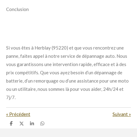
Conclusion
Si vous êtes à Herblay (95220) et que vous rencontrez une
panne, faites appel à notre service de dépannage auto. Nous
vous garantissons une intervention rapide, efficace et à des
prix compétitifs. Que vous ayez besoin d’un dépannage de
batterie, d’un remorquage ou d’une assistance pour une moto
ou un utilitaire, nous sommes là pour vous aider, 24h/24 et
7j/7.
«
Précédent
Suivant
»
P
P
P
P
a
a
a
a
r
r
r
r