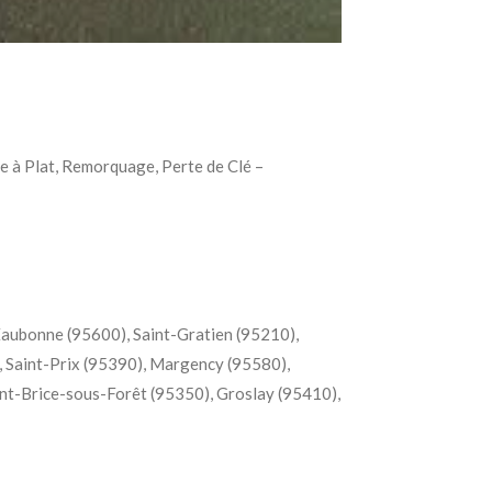
 à Plat, Remorquage, Perte de Clé –
Eaubonne (95600), Saint-Gratien (95210),
, Saint-Prix (95390), Margency (95580),
nt-Brice-sous-Forêt (95350), Groslay (95410),