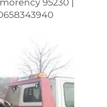
morency 95230 |
 0658343940