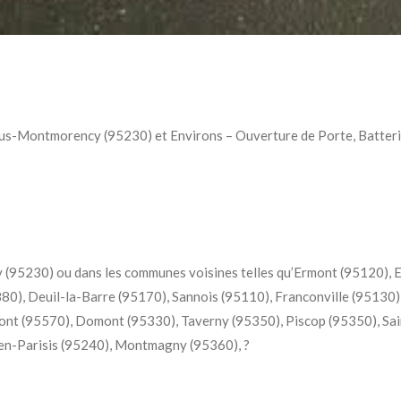
us-Montmorency (95230) et Environs – Ouverture de Porte, Batterie
(95230) ou dans les communes voisines telles qu’Ermont (95120), 
0), Deuil-la-Barre (95170), Sannois (95110), Franconville (95130)
ont (95570), Domont (95330), Taverny (95350), Piscop (95350), Sai
en-Parisis (95240), Montmagny (95360), ?