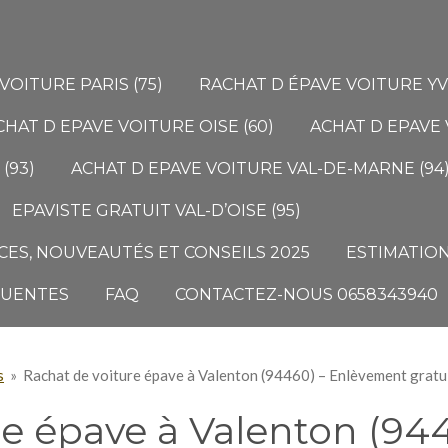
VOITURE PARIS (75)
RACHAT D ÉPAVE VOITURE YVE
CHAT D EPAVE VOITURE OISE (60)
ACHAT D EPAVE 
(93)
ACHAT D EPAVE VOITURE VAL-DE-MARNE (94
EPAVISTE GRATUIT VAL-D’OISE (95)
ES, NOUVEAUTÉS ET CONSEILS 2025
ESTIMATION
QUENTES
FAQ
CONTACTEZ-NOUS 0658343940
s
»
Rachat de voiture épave à Valenton (94460) – Enlèvement grat
re épave à Valenton (94