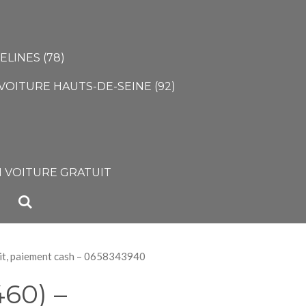
LINES (78)
VOITURE HAUTS-DE-SEINE (92)
)
 VOITURE GRATUIT
uit, paiement cash – 0658343940
460) –