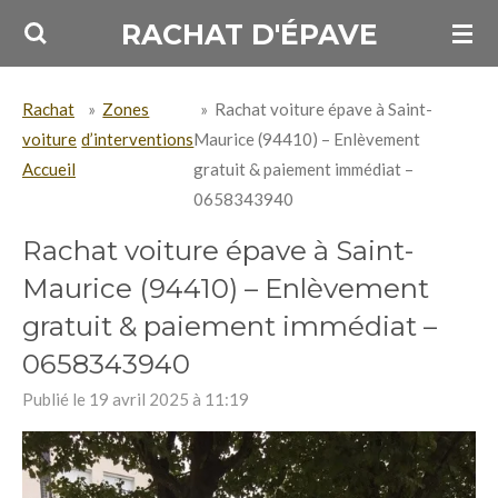
Passer
RACHAT D'ÉPAVE
au
contenu
Rachat
»
Zones
»
Rachat voiture épave à Saint-
principal
voiture
d’interventions
Maurice (94410) – Enlèvement
Accueil
gratuit & paiement immédiat –
0658343940
Rachat voiture épave à Saint-
Maurice (94410) – Enlèvement
gratuit & paiement immédiat –
0658343940
Publié le 19 avril 2025 à 11:19