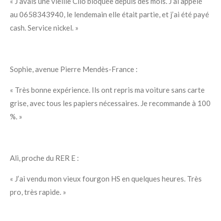
« J’avais une vieille Clio bloquée depuis des mois. J’ai appelé
au 0658343940, le lendemain elle était partie, et j’ai été payé
cash. Service nickel. »
Sophie, avenue Pierre Mendès-France :
« Très bonne expérience. Ils ont repris ma voiture sans carte
grise, avec tous les papiers nécessaires. Je recommande à 100
%. »
Ali, proche du RER E :
« J’ai vendu mon vieux fourgon HS en quelques heures. Très
pro, très rapide. »