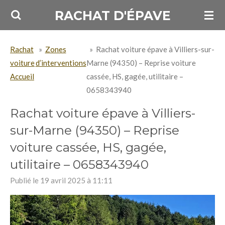
Passer
RACHAT D'ÉPAVE
au
contenu
Rachat
»
Zones
»
Rachat voiture épave à Villiers-sur-
principal
voiture
d’interventions
Marne (94350) – Reprise voiture
Accueil
cassée, HS, gagée, utilitaire –
0658343940
Rachat voiture épave à Villiers-
sur-Marne (94350) – Reprise
voiture cassée, HS, gagée,
utilitaire – 0658343940
Publié le 19 avril 2025 à 11:11