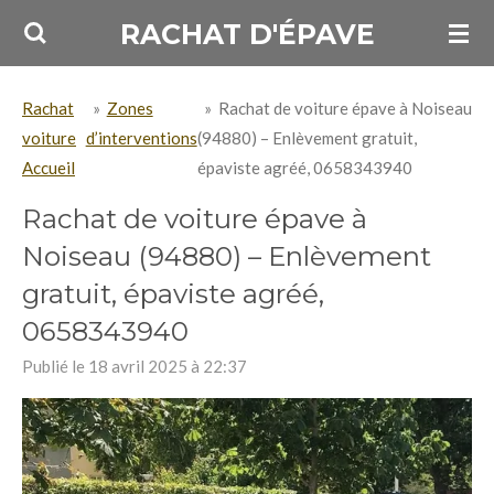
Passer
RACHAT D'ÉPAVE
au
contenu
Rachat
»
Zones
»
Rachat de voiture épave à Noiseau
principal
voiture
d’interventions
(94880) – Enlèvement gratuit,
Accueil
épaviste agréé, 0658343940
Rachat de voiture épave à
Noiseau (94880) – Enlèvement
gratuit, épaviste agréé,
0658343940
Publié le 18 avril 2025 à 22:37