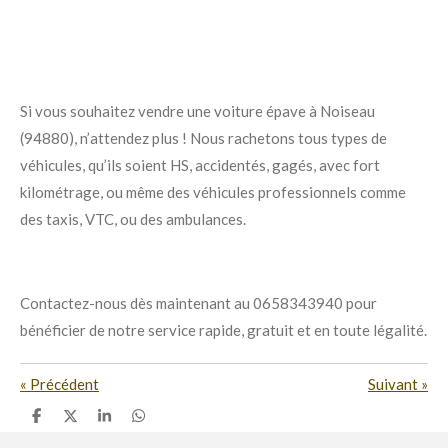
Si vous souhaitez vendre une voiture épave à Noiseau
(94880), n’attendez plus ! Nous rachetons tous types de
véhicules, qu’ils soient HS, accidentés, gagés, avec fort
kilométrage, ou même des véhicules professionnels comme
des taxis, VTC, ou des ambulances.
Contactez-nous dès maintenant au 0658343940 pour
bénéficier de notre service rapide, gratuit et en toute légalité.
«
Précédent
Suivant
»
P
P
P
P
a
a
a
a