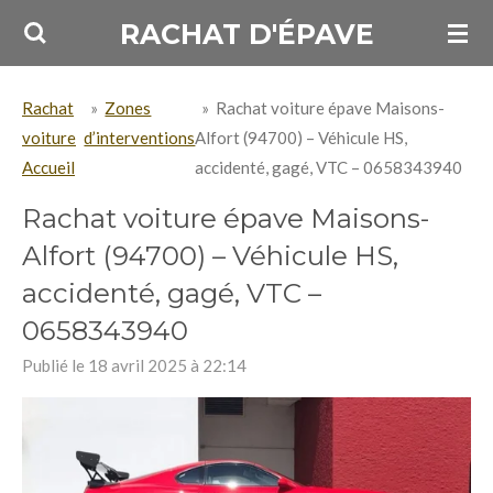
Passer
RACHAT D'ÉPAVE
au
contenu
Rachat
»
Zones
»
Rachat voiture épave Maisons-
principal
voiture
d’interventions
Alfort (94700) – Véhicule HS,
Accueil
accidenté, gagé, VTC – 0658343940
Rachat voiture épave Maisons-
Alfort (94700) – Véhicule HS,
accidenté, gagé, VTC –
0658343940
Publié le 18 avril 2025 à 22:14