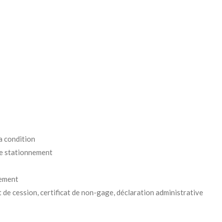
a condition
 de stationnement
rement
t de cession, certificat de non-gage, déclaration administrative