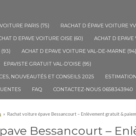
VOITURE PARIS (75)
RACHAT D ÉPAVE VOITURE YVE
CHAT D EPAVE VOITURE OISE (60)
ACHAT D EPAVE 
(93)
ACHAT D EPAVE VOITURE VAL-DE-MARNE (94
EPAVISTE GRATUIT VAL-D’OISE (95)
ES, NOUVEAUTÉS ET CONSEILS 2025
ESTIMATION
QUENTES
FAQ
CONTACTEZ-NOUS 0658343940
s
»
Rachat voiture épave Bessancourt – Enlèvement gratuit & paie
épave Bessancourt – Enl