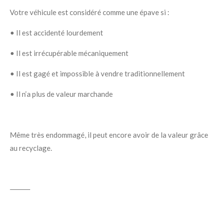
Votre véhicule est considéré comme une épave si :
•
Il est
accidenté
lourdement
•
Il est
irrécupérable
mécaniquement
•
Il est
gagé
et impossible à vendre traditionnellement
•
Il n’a
plus de valeur marchande
Même
très endommagé
, il peut encore avoir de la valeur grâce
au
recyclage
.
⸻