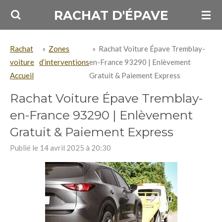
Passer
RACHAT D'ÉPAVE
au
contenu
Rachat
»
Zones
»
Rachat Voiture Épave Tremblay-
principal
voiture
d’interventions
en-France 93290 | Enlèvement
Accueil
Gratuit & Paiement Express
Rachat Voiture Épave Tremblay-
en-France 93290 | Enlèvement
Gratuit & Paiement Express
Publié le 14 avril 2025 à 20:30