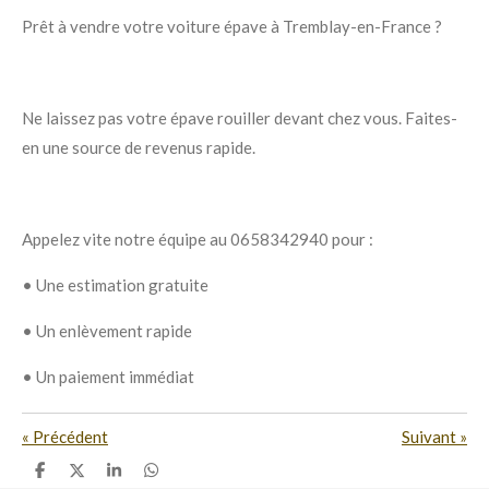
Prêt à vendre votre voiture épave à Tremblay-en-France ?
Ne laissez pas votre épave rouiller devant chez vous. Faites-
en
une source de revenus
rapide.
Appelez vite notre équipe au 0658342940
pour :
•
Une
estimation gratuite
•
Un
enlèvement rapide
•
Un
paiement immédiat
«
Précédent
Suivant
»
P
P
P
P