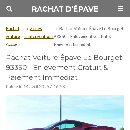
Passer
RACHAT D'ÉPAVE
au
contenu
Rachat
»
Zones
»
Rachat Voiture Épave Le Bourget
principal
voiture
d’interventions
93350 | Enlèvement Gratuit &
Accueil
Paiement Immédiat
Rachat Voiture Épave Le Bourget
93350 | Enlèvement Gratuit &
Paiement Immédiat
Publié le 14 avril 2025 à 16:58