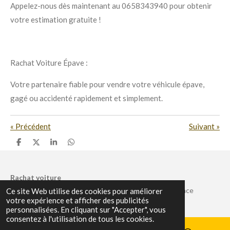
Appelez-nous dès maintenant au 0658343940 pour obtenir
votre estimation gratuite !
Rachat Voiture Épave :
Votre partenaire fiable pour vendre votre véhicule épave,
gagé ou accidenté rapidement et simplement.
«
Précédent
Suivant
»
P
P
P
P
a
a
a
a
r
r
r
r
t
t
t
t
a
a
a
a
Rachat voiture
g
g
g
g
© 2024 - 2025 Rachat d’épave voiture N1 en île de France
Ce site Web utilise des cookies pour améliorer
e
e
e
e
r
r
r
r
votre expérience et afficher des publicités
personnalisées. En cliquant sur "Accepter", vous
consentez à l'utilisation de tous les cookies.