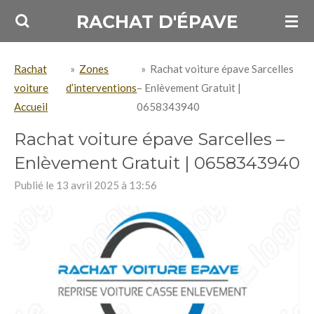
Passer
RACHAT D'ÉPAVE
au
contenu
Rachat
»
Zones
»
Rachat voiture épave Sarcelles
principal
voiture
d’interventions
– Enlèvement Gratuit |
Accueil
0658343940
Rachat voiture épave Sarcelles –
Enlèvement Gratuit | 0658343940
Publié le 13 avril 2025 à 13:56