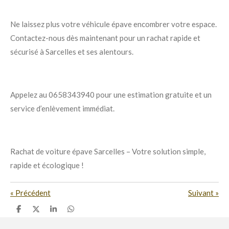
Ne laissez plus votre véhicule épave encombrer votre espace.
Contactez-nous dès maintenant pour un rachat rapide et
sécurisé à Sarcelles et ses alentours.
Appelez au 0658343940 pour une estimation gratuite et un
service d’enlèvement immédiat.
Rachat de voiture épave Sarcelles – Votre solution simple,
rapide et écologique !
«
Précédent
Suivant
»
P
P
P
P
a
a
a
a
r
r
r
r