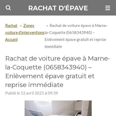
Passer
RACHAT D'ÉPAVE
au
contenu
Rachat
»
Zones
»
Rachat de voiture épave à Marne-
principal
voiture
d’interventions
la-Coquette (0658343940) –
Accueil
Enlèvement épave gratuit et reprise
immédiate
Rachat de voiture épave à Marne-
la-Coquette (0658343940) –
Enlèvement épave gratuit et
reprise immédiate
Publié le 12 avril 2025 à 09:39