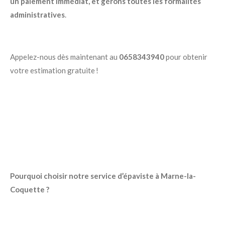
un paiement immédiat, et gérons toutes les formalités
administratives
.
Appelez-nous dès maintenant au
0658343940
pour obtenir
votre estimation gratuite !
Pourquoi choisir notre service d’épaviste à Marne-la-
Coquette ?