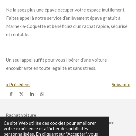
Ne laissez plus une épave occuper votre espace inutilement.
Faites appel à notre service d’enlèvement épave gratuit à
Marne-la-Coquette et bénéficiez d’un rachat rapide, sécurisé
et rentable.
Un seul appel suffit pour vous libérer d’une voiture
encombrante en toute légalité et sans stress.
«
Précédent
Suivant
»
P
P
P
P
a
a
a
a
r
r
r
r
t
t
t
t
a
a
a
a
Rachat voiture
g
g
g
g
© 2024 - 2025 Rachat d’épave voiture N1 en île de France
Ce site Web utilise des cookies pour améliorer
e
e
e
e
r
r
r
r
votre expérience et afficher des publicités
personnalisées. En cliquant sur "Accepter", vous