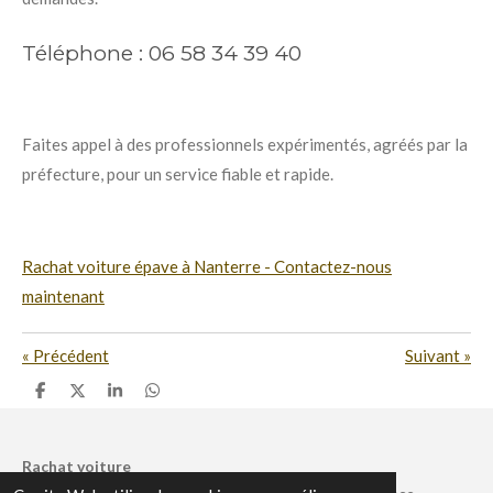
Téléphone : 06 58 34 39 40
Faites appel à des professionnels expérimentés, agréés par la
préfecture, pour un service fiable et rapide.
Rachat voiture épave à Nanterre - Contactez-nous
maintenant
«
Précédent
Suivant
»
P
P
P
P
a
a
a
a
r
r
r
r
t
t
t
t
a
a
a
a
Rachat voiture
g
g
g
g