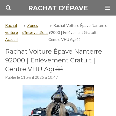
Passer
RACHAT D'ÉPAVE
au
contenu
Rachat
»
Zones
»
Rachat Voiture Épave Nanterre
principal
voiture
d’interventions
92000 | Enlèvement Gratuit |
Accueil
Centre VHU Agréé
Rachat Voiture Épave Nanterre
92000 | Enlèvement Gratuit |
Centre VHU Agréé
Publié le 11 avril 2025 à 10:47