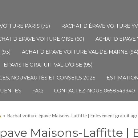
VOITURE PARIS (75)
RACHAT D ÉPAVE VOITURE YVE
CHAT D EPAVE VOITURE OISE (60)
ACHAT D EPAVE 
(93)
ACHAT D EPAVE VOITURE VAL-DE-MARNE (94
EPAVISTE GRATUIT VAL-D’OISE (95)
ES, NOUVEAUTÉS ET CONSEILS 2025
ESTIMATION
QUENTES
FAQ
CONTACTEZ-NOUS 0658343940
s
»
Rachat voiture épave Maisons-Laffitte | Enlèvement gratuit 
pave Maisons-Laffitte |